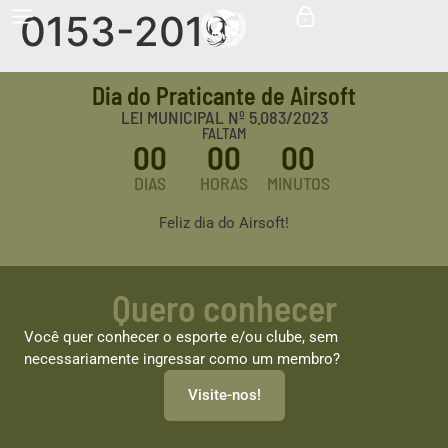
0153-2019
Dia do Praticante de Airsoft
LEI MUNICIPAL Nº 5.083/2023
FALTAM
00
00
00
DIAS
HORAS
MINUTOS
Feliz dia do Airsoft!
Quero conhecer
Você quer conhecer o esporte e/ou clube, sem
necessariamente ingressar como um membro?
Visite-nos!