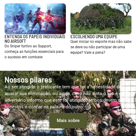
ENTENDA OS PAPÉIS INDIVIDUAIS
ESCOLHENDO UMA EQUIPE
NO AIRSOFT
Quer iniciar no esporte mas não sabe
Do Sniper furtivo ao Support,
se deve ou não participar de uma
conheça as funções essenciais para
equipe? Vale a pena?
o sucesso em combate
Nossos pilares
Ao ser atingido o praticante tem que ter a honestidade de
acusar sua eliminação, ou ainda, caso não sinta o tiro e o
adversário informe que este foi atingido, ambos devem ser
honestos e confiar na palavra do outro.
Mais sobre