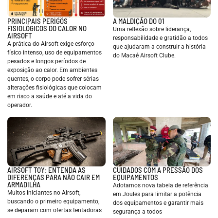
PRINCIPAIS PERIGOS
A MALDIÇÃO DO 01
FISIOLÓGICOS DO CALOR NO
Uma reflexão sobre liderança,
AIRSOFT
responsabilidade e gratidão a todos
A prática do Airsoft exige esforço
que ajudaram a construir a história
físico intenso, uso de equipamentos
do Macaé Airsoft Clube.
pesados e longos períodos de
exposição ao calor. Em ambientes
quentes, o corpo pode sofrer sérias
alterações fisiológicas que colocam
em risco a saúde e até a vida do
operador.
AIRSOFT TOY: ENTENDA AS
CUIDADOS COM A PRESSÃO DOS
DIFERENÇAS PARA NÃO CAIR EM
EQUIPAMENTOS
ARMADILHA
Adotamos nova tabela de referência
Muitos iniciantes no Airsoft,
em Joules para limitar a potência
buscando o primeiro equipamento,
dos equipamentos e garantir mais
se deparam com ofertas tentadoras
segurança a todos