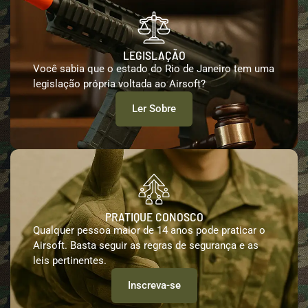
LEGISLAÇÃO
Você sabia que o estado do Rio de Janeiro tem uma
legislação própria voltada ao Airsoft?
Ler Sobre
PRATIQUE CONOSCO
Qualquer pessoa maior de 14 anos pode praticar o
Airsoft. Basta seguir as regras de segurança e as
leis pertinentes.
Inscreva-se