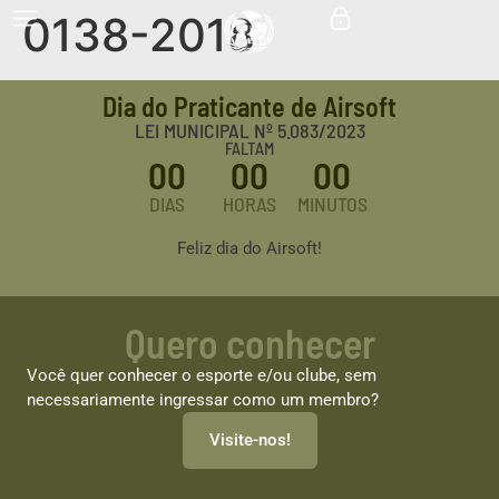
0138-2018
Dia do Praticante de Airsoft
LEI MUNICIPAL Nº 5.083/2023
FALTAM
00
00
00
DIAS
HORAS
MINUTOS
Feliz dia do Airsoft!
Quero conhecer
Você quer conhecer o esporte e/ou clube, sem
necessariamente ingressar como um membro?
Visite-nos!