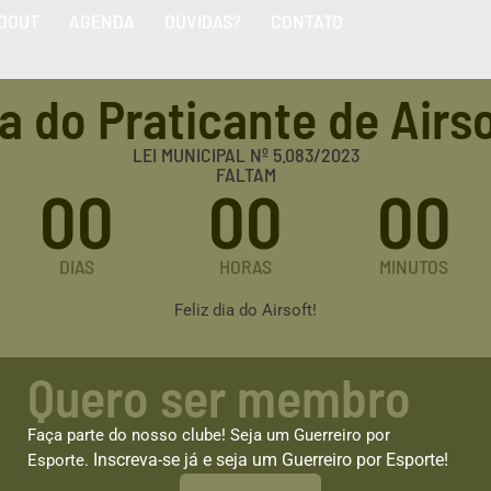
DOUT
AGENDA
DÚVIDAS?
CONTATO
a do Praticante de Airs
LEI MUNICIPAL Nº 5.083/2023
FALTAM
00
00
00
DIAS
HORAS
MINUTOS
Feliz dia do Airsoft!
Quero ser membro
Faça parte do nosso clube! Seja um Guerreiro por
Inscreva-se já e seja um Guerreiro por Esporte!
Esporte.