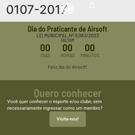
0107-2017
Dia do Praticante de Airsoft
LEI MUNICIPAL Nº 5.083/2023
FALTAM
00
00
00
DIAS
HORAS
MINUTOS
Feliz dia do Airsoft!
Quero conhecer
Você quer conhecer o esporte e/ou clube, sem
necessariamente ingressar como um membro?
Visite-nos!