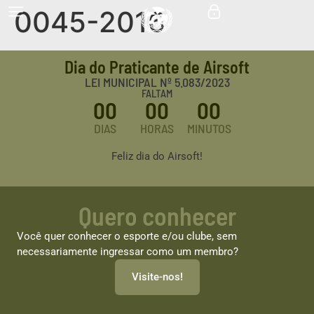
0045-2016
Dia do Praticante de Airsoft
LEI MUNICIPAL Nº 5.083/2023
FALTAM
00
00
00
DIAS
HORAS
MINUTOS
Feliz dia do Airsoft!
Quero conhecer
Você quer conhecer o esporte e/ou clube, sem
necessariamente ingressar como um membro?
Visite-nos!