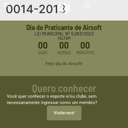
0014-2013
Dia do Praticante de Airsoft
LEI MUNICIPAL Nº 5.083/2023
FALTAM
00
00
00
DIAS
HORAS
MINUTOS
Feliz dia do Airsoft!
Quero conhecer
Você quer conhecer o esporte e/ou clube, sem
necessariamente ingressar como um membro?
Visite-nos!