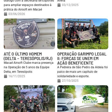
diálogo com a Secretaria de Esportes
Arena
para ampliar espaços destinados à
03/12/2025
prática do Airsoft em Macaé
03/06/2026
ATÉ O ÚLTIMO HOMEM
OPERAÇÃO GARIMPO LEGAL
(DELTA – TERESÓPOLIS/RJ)
II: FORÇAS SE UNEM EM
AÇÃO BENEFICENTE
Macaé Airsoft Clube marca presença
na Operação de 5 anos da Equipe
A Pedreira de São Pedro da Aldeia foi
Delta, em Teresópolis
palco de mais um capítulo de
16/11/2025
solidariedade e esporte.
27/10/2025