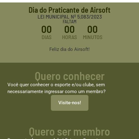
Dia do Praticante de Airsoft
LEI MUNICIPAL Nº 5.083/2023
FALTAM
00
00
00
DIAS
HORAS
MINUTOS
Feliz dia do Airsoft!
Quero conhecer
Você quer conhecer o esporte e/ou clube, sem
necessariamente ingressar como um membro?
Visite-nos!
Quero ser membro