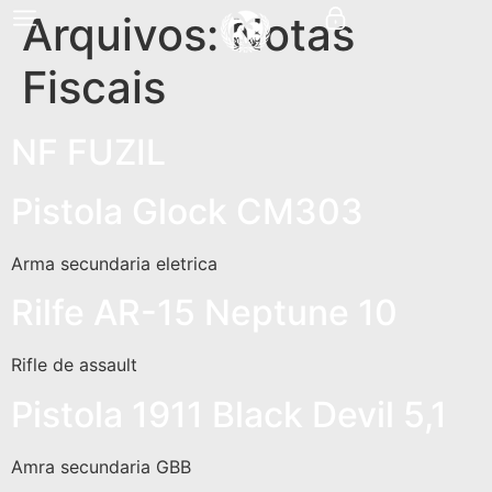
Arquivos:
Notas
Fiscais
NF FUZIL
Pistola Glock CM303
Arma secundaria eletrica
Rilfe AR-15 Neptune 10
Rifle de assault
Pistola 1911 Black Devil 5,1
Amra secundaria GBB