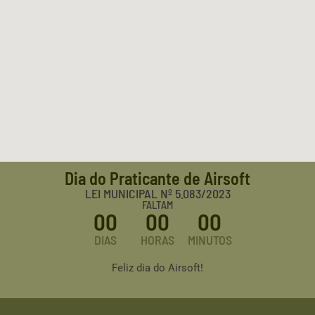
Dia do Praticante de Airsoft
LEI MUNICIPAL Nº 5.083/2023
FALTAM
00
00
00
DIAS
HORAS
MINUTOS
Feliz dia do Airsoft!