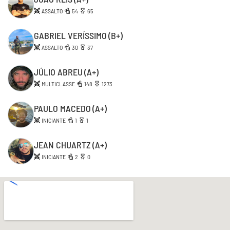
ASSALTO
54
65
GABRIEL VERÍSSIMO
(B+)
ASSALTO
30
37
JÚLIO ABREU
(A+)
MULTICLASSE
148
1273
PAULO MACEDO
(A+)
INICIANTE
1
1
JEAN CHUARTZ
(A+)
INICIANTE
2
0