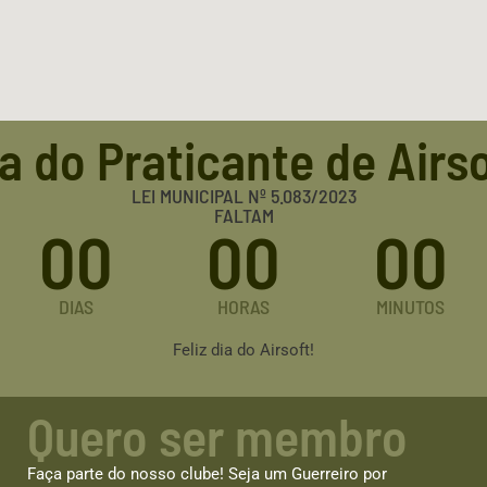
a do Praticante de Airs
LEI MUNICIPAL Nº 5.083/2023
FALTAM
00
00
00
DIAS
HORAS
MINUTOS
Feliz dia do Airsoft!
Quero ser membro
Faça parte do nosso clube! Seja um Guerreiro por