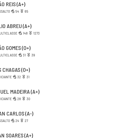
ÃO REIS
(A+)
SSALTO
54
65
LIO ABREU
(A+)
ULTICLASSE
148
1273
ÃO GOMES
(O+)
ULTICLASSE
31
39
S CHAGAS
(O+)
NICIANTE
32
31
GUEL MADEIRA
(A+)
NICIANTE
28
30
AN CARLOS
(A-)
SSALTO
24
27
AN SOARES
(A+)