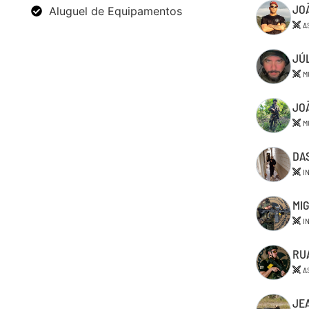
JO
Aluguel de Equipamentos
A
JÚ
M
JO
M
DA
I
MI
I
RU
A
JE