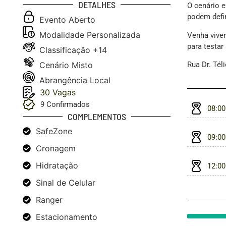
DETALHES
O cenário 
podem defin
Evento
Aberto
Modalidade
Personalizada
Venha vive
para testar
Classificação
+14
Cenário
Misto
Rua Dr. Tél
Abrangência
Local
30 Vagas
9
Confirmados
08:00
COMPLEMENTOS
SafeZone
09:00
Cronagem
Hidratação
12:00
Sinal de Celular
Ranger
Estacionamento