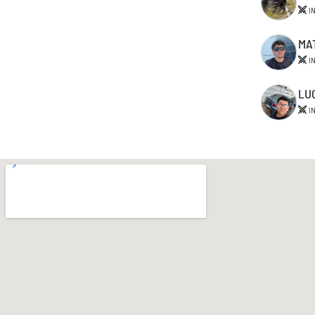
I
MA
I
LU
I