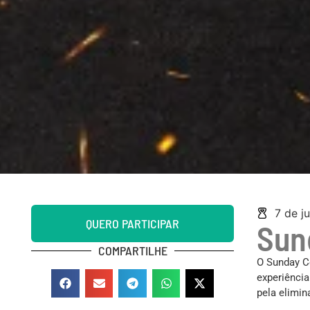
7 de j
QUERO PARTICIPAR
Sun
COMPARTILHE
O Sunday C
experiência
pela elimin