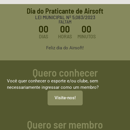
Dia do Praticante de Airsoft
LEI MUNICIPAL Nº 5.083/2023
FALTAM
00
00
00
DIAS
HORAS
MINUTOS
Feliz dia do Airsoft!
Quero conhecer
Você quer conhecer o esporte e/ou clube, sem
necessariamente ingressar como um membro?
Visite-nos!
Quero ser membro