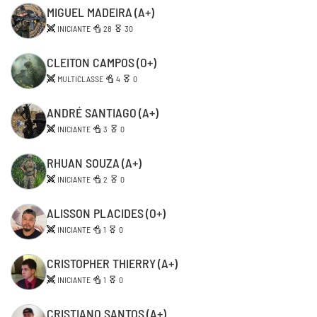
MIGUEL MADEIRA
(A+)
INICIANTE
28
30
CLEITON CAMPOS
(O+)
MULTICLASSE
4
0
ANDRÉ SANTIAGO
(A+)
INICIANTE
3
0
RHUAN SOUZA
(A+)
INICIANTE
2
0
ALISSON PLACIDES
(O+)
INICIANTE
1
0
CRISTOPHER THIERRY
(A+)
INICIANTE
1
0
CRISTIANO SANTOS
(A+)