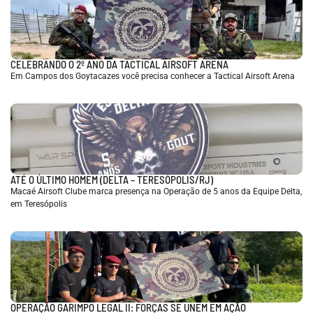
CELEBRANDO O 2º ANO DA TACTICAL AIRSOFT ARENA
Em Campos dos Goytacazes você precisa conhecer a Tactical Airsoft Arena
ATÉ O ÚLTIMO HOMEM (DELTA – TERESÓPOLIS/RJ)
Macaé Airsoft Clube marca presença na Operação de 5 anos da Equipe Delta,
em Teresópolis
OPERAÇÃO GARIMPO LEGAL II: FORÇAS SE UNEM EM AÇÃO