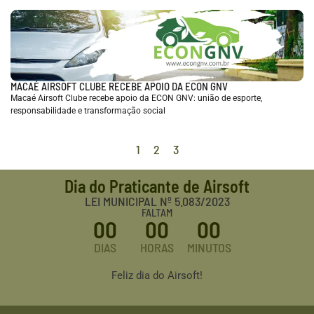
MACAÉ AIRSOFT CLUBE RECEBE APOIO DA ECON GNV
Macaé Airsoft Clube recebe apoio da ECON GNV: união de esporte,
responsabilidade e transformação social
1
2
3
Dia do Praticante de Airsoft
LEI MUNICIPAL Nº 5.083/2023
FALTAM
00
00
00
DIAS
HORAS
MINUTOS
Feliz dia do Airsoft!