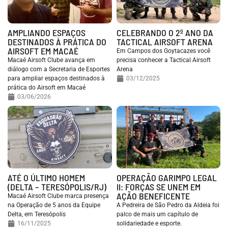
AMPLIANDO ESPAÇOS
CELEBRANDO O 2º ANO DA
DESTINADOS À PRÁTICA DO
TACTICAL AIRSOFT ARENA
AIRSOFT EM MACAÉ
Em Campos dos Goytacazes você
Macaé Airsoft Clube avança em
precisa conhecer a Tactical Airsoft
diálogo com a Secretaria de Esportes
Arena
para ampliar espaços destinados à
03/12/2025
prática do Airsoft em Macaé
03/06/2026
ATÉ O ÚLTIMO HOMEM
OPERAÇÃO GARIMPO LEGAL
(DELTA – TERESÓPOLIS/RJ)
II: FORÇAS SE UNEM EM
AÇÃO BENEFICENTE
Macaé Airsoft Clube marca presença
na Operação de 5 anos da Equipe
A Pedreira de São Pedro da Aldeia foi
Delta, em Teresópolis
palco de mais um capítulo de
16/11/2025
solidariedade e esporte.