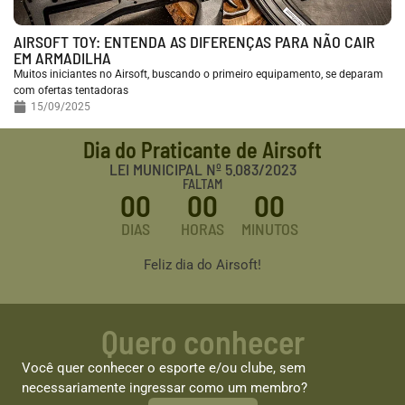
AIRSOFT TOY: ENTENDA AS DIFERENÇAS PARA NÃO CAIR
EM ARMADILHA
Muitos iniciantes no Airsoft, buscando o primeiro equipamento, se deparam
com ofertas tentadoras
15/09/2025
Dia do Praticante de Airsoft
LEI MUNICIPAL Nº 5.083/2023
FALTAM
00
00
00
DIAS
HORAS
MINUTOS
Feliz dia do Airsoft!
Quero conhecer
Você quer conhecer o esporte e/ou clube, sem
necessariamente ingressar como um membro?